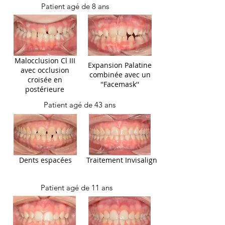
Patient agé de 8 ans
Malocclusion Cl III
Expansion Palatine
avec occlusion
combinée avec un
croisée en
''Facemask''
postérieure
Patient agé de 43 ans
Dents espacées
Traitement Invisalign
Patient agé de 11 ans