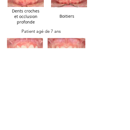
Dents croches
Boitiers
et occlusion
profonde
Patient agé de 7 ans
Expansion
Dents croches et
Palatine et
espacées avec
boitiers sur
palais étroit
dents en haut
CONTACTEZ-NOUS