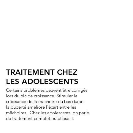
ne
être
la
sont
causé
mâchoire
pas
par
du
bien
un
bas.
orientées
manque
donc
de
elles
croissance
peuvent
de
devenir
la
incluses
mâchoire
et
du
ne
bas
pas
ou
faire
encore
éruption
à
dans
une
TRAITEMENT CHEZ
la
mauvaise
bouche.
habitude.
LES ADOLESCENTS
Certains problèmes peuvent être corrigés
lors du pic de croissance. Stimuler la
croissance de la mâchoire du bas durant
la puberté améliore l'écart entre les
mâchoires. Chez les adolescents, on parle
de traitement complet ou phase II.