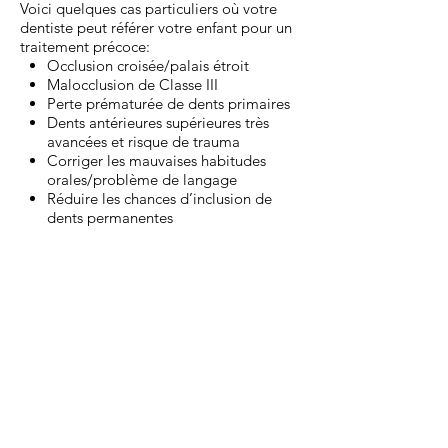
Voici quelques cas particuliers où votre
dentiste peut référer votre enfant pour un
traitement précoce:
Occlusion croisée/palais étroit
Malocclusion de Classe III
Perte prématurée de dents primaires
Dents antérieures supérieures très
avancées et risque de trauma
Corriger les mauvaises habitudes
orales/problème de langage
Réduire les chances d’inclusion de
dents permanentes
OCCLUSION PROFONDE
BÉANCE ANTÉRIEURE
Les
Occlusion
dents
ouverte
du
Ceci
haut
peut
recouvrent
être
les
due
dents
à
du
une
bas
mauvaise
à
habitude
100%.
de